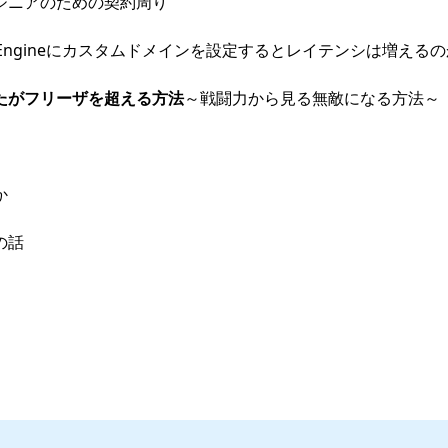
エンジニアのための契約周り
App Engineにカスタムドメインを設定するとレイテンシは増える
たがフリーザを超える方法
～戦闘力から見る無敵になる方法～
か
回の話